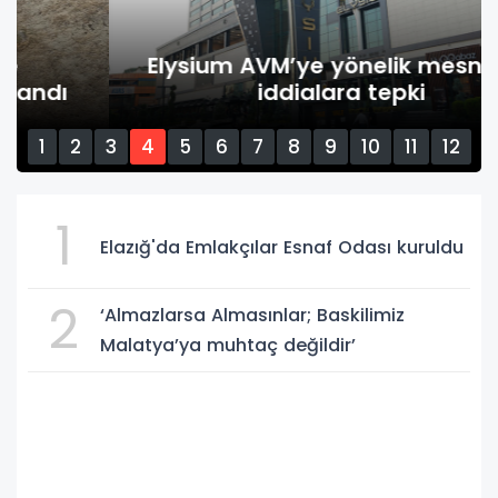
Elysium AVM’ye yönelik mesnetsiz
iddialara tepki
1
2
3
4
5
6
7
8
9
10
11
12
13
14
15
1
Elazığ'da Emlakçılar Esnaf Odası kuruldu
2
‘Almazlarsa Almasınlar; Baskilimiz
Malatya’ya muhtaç değildir’