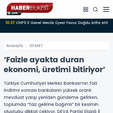
10:37
CHP'li İl Genel Meclis Üyesi Yavuz Doğdu istifa etti
Anasayfa
SİYASET
‘Faizle ayakta duran
ekonomi, üretimi bitiriyor’
Türkiye Cumhuriyet Merkez Bankası’nın faiz
indirimi sonrası bankaların yüksek oranlı
mevduat yarışı yeniden gündeme gelirken,
toplumda “faiz gelirine bağımlı” bir kesimin
oluştuğu dikkat çekiyor. DEVA Partisi Elazığ İl