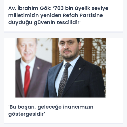
Av. İbrahim Gök: ‘703 bin üyelik seviye
milletimizin yeniden Refah Partisine
duyduğu güvenin tescilidir’
‘Bu başarı, geleceğe inancımızın
göstergesidir’