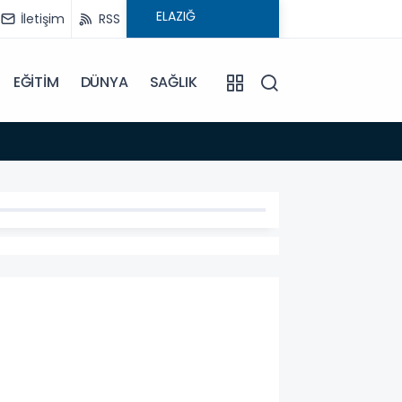
İletişim
RSS
EĞİTİM
DÜNYA
SAĞLIK
08:59
Elysi