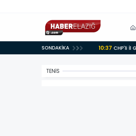
10:37
SONDAKİKA
CHP'li İl
TENİS