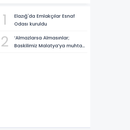
1
Elazığ'da Emlakçılar Esnaf
Odası kuruldu
2
‘Almazlarsa Almasınlar;
Baskilimiz Malatya’ya muhtaç
değildir’