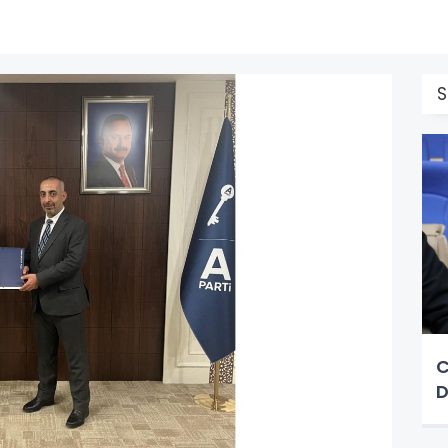
S
C
D