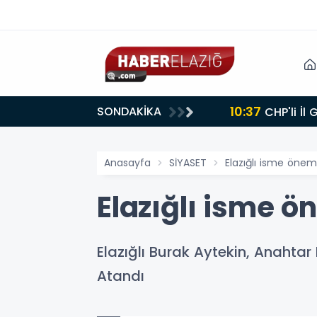
10:37
SONDAKİKA
CHP'li İl
Anasayfa
SİYASET
Elazığlı isme önem
Elazığlı isme ö
Elazığlı Burak Aytekin, Anahtar
Atandı