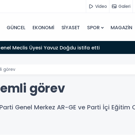
Video
Galeri
GÜNCEL
EKONOMİ
SİYASET
SPOR
MAGAZİN
 Genel Meclis Üyesi Yavuz Doğdu istifa etti
li görev
nemli görev
 Parti Genel Merkez AR-GE ve Parti İçi Eğitim