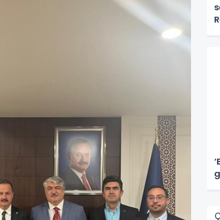
s
R
g
‘
g
Ç