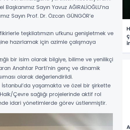
l Başkanımız Sayın Yavuz AĞIRALİOĞLU’na
ımız Sayın Prof. Dr. Özcan GÜNGÖR’e
H
i fikirlerle teşkilatımızın ufkunu genişletmek ve
ç
eğine hazırlamak için azimle çalışmaya
i
lı bir isim olarak bilgiye, bilime ve yenilikçi
karan Anahtar Parti’nin genç ve dinamik
ıması olarak değerlendirildi.
 İstanbul’da yaşamakta ve özel bir şirkette
Halk/Çevre sağlığı projelerinde aktif rol
rinde idari yönetimlerde görev üstlenmiştir.
A