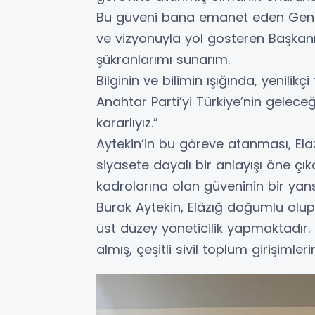
Bu güveni bana emanet eden Gene
ve vizyonuyla yol gösteren Başkan
şükranlarımı sunarım.
Bilginin ve bilimin ışığında, yenilikç
Anahtar Parti’yi Türkiye’nin gelec
kararlıyız.”
Aytekin’in bu göreve atanması, Elazığ
siyasete dayalı bir anlayışı öne çı
kadrolarına olan güveninin bir yans
Burak Aytekin, Elâzığ doğumlu olup
üst düzey yöneticilik yapmaktadır. 
almış, çeşitli sivil toplum girişimle