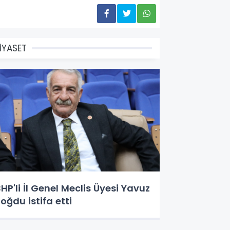
İYASET
HP'li İl Genel Meclis Üyesi Yavuz
oğdu istifa etti