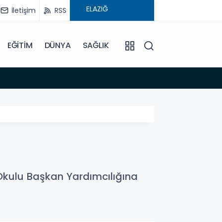
İletişim
RSS
EĞİTİM
DÜNYA
SAĞLIK
08:59
Elysi
 Okulu Başkan Yardımcılığına