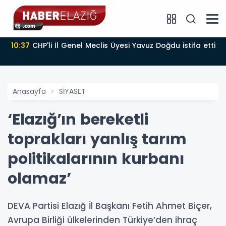
10:37
CHP'li İl Genel Meclis Üyesi Yavuz Doğdu istifa etti
Anasayfa
SİYASET
‘Elazığ’ın bereketli
toprakları yanlış tarım
politikalarının kurbanı
olamaz’
DEVA Partisi Elazığ İl Başkanı Fetih Ahmet Biçer,
Avrupa Birliği ülkelerinden Türkiye’den ihraç