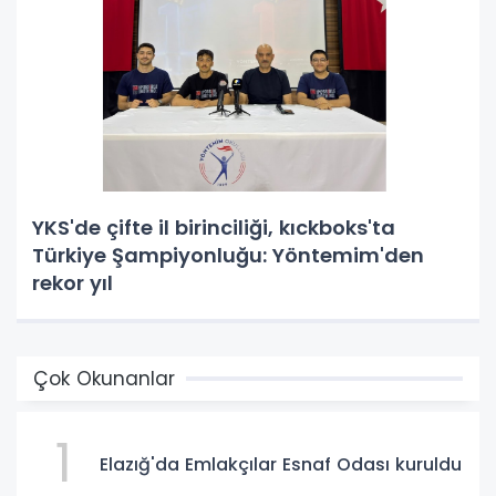
YKS'de çifte il birinciliği, kıckboks'ta
Türkiye Şampiyonluğu: Yöntemim'den
rekor yıl
Çok Okunanlar
1
Elazığ'da Emlakçılar Esnaf Odası kuruldu