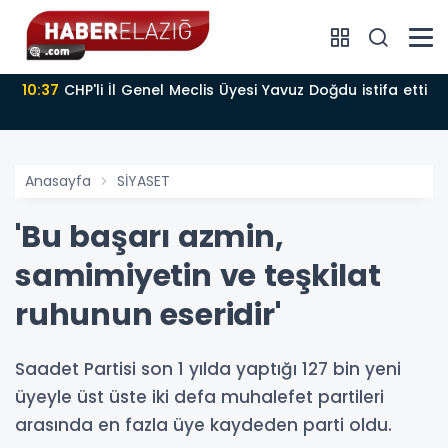
10:37
CHP'li İl Genel Meclis Üyesi Yavuz Doğdu istifa etti
Anasayfa
SİYASET
'Bu başarı azmin,
samimiyetin ve teşkilat
ruhunun eseridir'
Saadet Partisi son 1 yılda yaptığı 127 bin yeni
üyeyle üst üste iki defa muhalefet partileri
arasında en fazla üye kaydeden parti oldu.