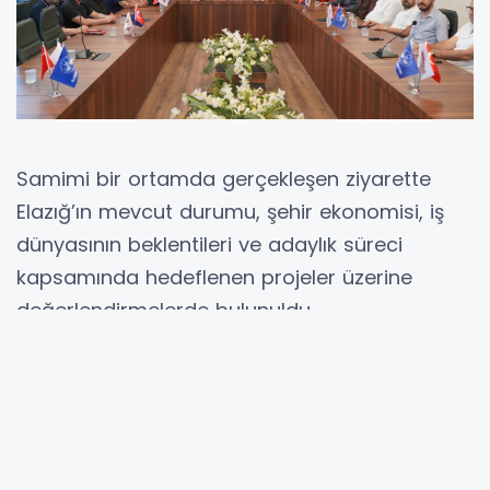
Samimi bir ortamda gerçekleşen ziyarette
Elazığ’ın mevcut durumu, şehir ekonomisi, iş
dünyasının beklentileri ve adaylık süreci
kapsamında hedeflenen projeler üzerine
değerlendirmelerde bulunuldu.
Ziyaret sırasında Kent Konseyi’nin şehir adına
yürüttüğü çalışmalar da ele alınarak, sivil
toplum yapılarının şehir yönetimindeki önemi
vurgulandı.
Kent Konseyi’nin daha aktif, daha kapsayıcı ve