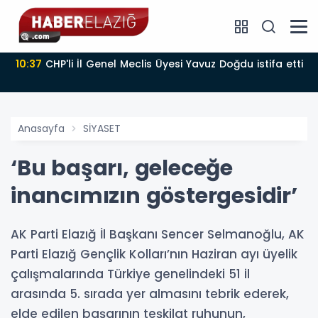
10:37
CHP'li İl Genel Meclis Üyesi Yavuz Doğdu istifa etti
Anasayfa
SİYASET
‘Bu başarı, geleceğe
inancımızın göstergesidir’
AK Parti Elazığ İl Başkanı Sencer Selmanoğlu, AK
Parti Elazığ Gençlik Kolları’nın Haziran ayı üyelik
çalışmalarında Türkiye genelindeki 51 il
arasında 5. sırada yer almasını tebrik ederek,
elde edilen başarının teşkilat ruhunun,