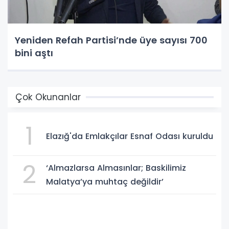
Yeniden Refah Partisi’nde üye sayısı 700
bini aştı
Çok Okunanlar
1
Elazığ'da Emlakçılar Esnaf Odası kuruldu
2
‘Almazlarsa Almasınlar; Baskilimiz
Malatya’ya muhtaç değildir’