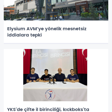
Elysium AVM’ye yönelik mesnetsiz
iddialara tepki
YKS'de çifte il birinciliği, kıckboks'ta