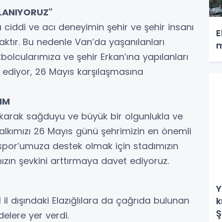
LANIYORUZ"
ciddi ve acı deneyimin şehir ve şehir insanı
E
ktır. Bu nedenle Van’da yaşanılanları
m
bolcularımıza ve şehir Erkan’ına yapılanları
f ediyor, 26 Mayıs karşılaşmasına
LIM
ıkarak sağduyu ve büyük bir olgunlukla ve
lkımızı 26 Mayıs günü şehrimizin en önemli
spor’umuza destek olmak için stadımızın
mızın şevkini arttırmaya davet ediyoruz.
Y
l il dışındaki Elazığlılara da çağrıda bulunan
k
Ş
elere yer verdi.