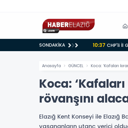
10:37
SONDAKİKA
CHP'li İl
Anasayfa
GÜNCEL
Koca: ‘Kafaları kıra
Koca: ‘Kafaları 
rövanşını alac
Elazığ Kent Konseyi ile Elazığ
yaşananların utanç verici olduğu