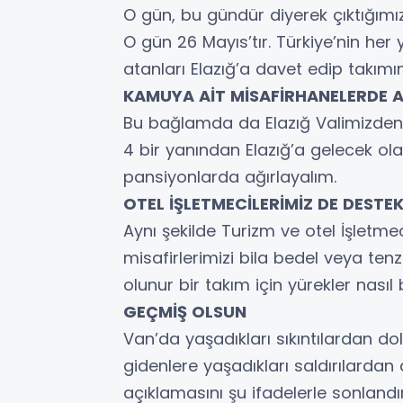
O gün, bu gündür diyerek çıktığım
O gün 26 Mayıs’tır. Türkiye’nin her y
atanları Elazığ’a davet edip takım
KAMUYA AİT MİSAFİRHANELERDE 
Bu bağlamda da Elazığ Valimizden 
4 bir yanından Elazığ’a gelecek ol
pansiyonlarda ağırlayalım.
OTEL İŞLETMECİLERİMİZ DE DESTE
Aynı şekilde Turizm ve otel İşletmec
misafirlerimizi bila bedel veya tenzi
olunur bir takım için yürekler nasıl
GEÇMİŞ OLSUN
Van’da yaşadıkları sıkıntılardan do
gidenlere yaşadıkları saldırılardan 
açıklamasını şu ifadelerle sonlandı