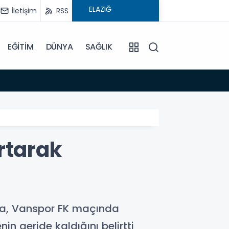
İletişim
RSS
EĞİTİM
DÜNYA
SAĞLIK
08:59
Elysi
ırtarak
oca, Vanspor FK maçında
in geride kaldığını belirtti