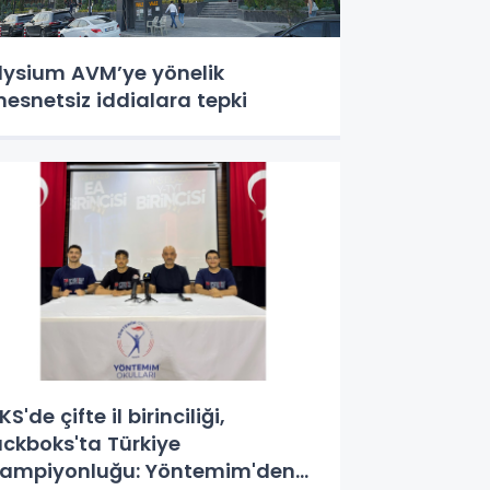
lysium AVM’ye yönelik
esnetsiz iddialara tepki
KS'de çifte il birinciliği,
ıckboks'ta Türkiye
ampiyonluğu: Yöntemim'den