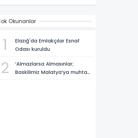
ekor yıl
ok Okunanlar
1
Elazığ'da Emlakçılar Esnaf
Odası kuruldu
2
‘Almazlarsa Almasınlar;
Baskilimiz Malatya’ya muhtaç
değildir’