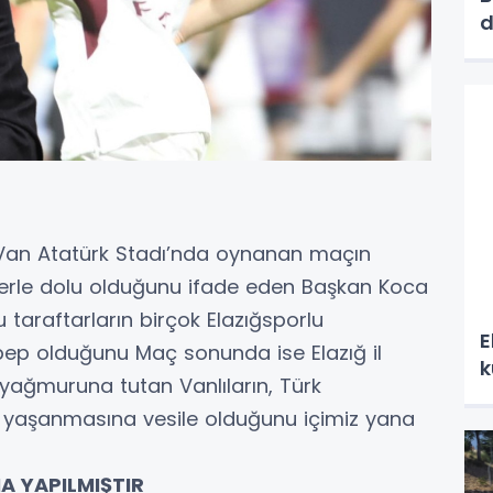
d
a Van Atatürk Stadı’nda oynanan maçın
lerle dolu olduğunu ifade eden Başkan Koca
u taraftarların birçok Elazığsporlu
E
p olduğunu Maç sonunda ise Elazığ il
k
yağmuruna tutan Vanlıların, Türk
n yaşanmasına vesile olduğunu içimiz yana
A YAPILMIŞTIR