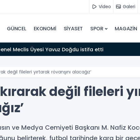
Video
Galeri
GÜNCEL
EKONOMİ
SİYASET
SPOR
MAGAZİN
 Genel Meclis Üyesi Yavuz Doğdu istifa etti
rak değil fileleri yırtarak rövanşını alacağız’
kırarak değil fileleri y
ağız’
 Basın ve Medya Cemiyeti Başkanı M. Nafiz K
nu belirterek, futbol tarihinde kara bir gecen