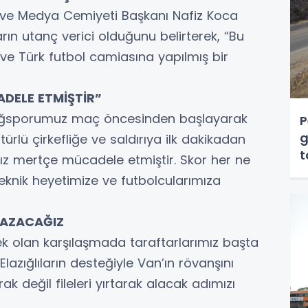
ın ve Medya Cemiyeti Başkanı Nafiz Koca
arın utanç verici olduğunu belirterek, “Bu
 ve Türk futbol camiasına yapılmış bir
DELE ETMİŞTİR”
zığsporumuz maç öncesinden başlayarak
P
g
türlü çirkefliğe ve saldırıya ilk dakikadan
t
ız mertçe mücadele etmiştir. Skor her ne
eknik heyetimize ve futbolcularımıza
 YAZACAĞIZ
cek olan karşılaşmada taraftarlarımız başta
azığlıların desteğiyle Van’ın rövanşını
rak değil fileleri yırtarak alacak adımızı