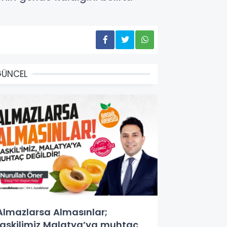
GÜNCEL
Almazlarsa Almasınlar;
askilimiz Malatya’ya muhtaç