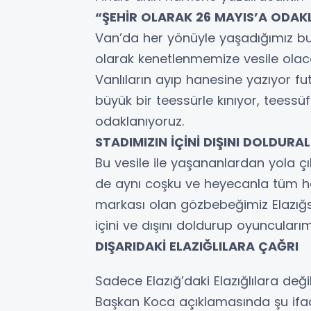
“ŞEHİR OLARAK 26 MAYIS’A ODAK
Van’da her yönüyle yaşadığımız bu 
olarak kenetlenmemize vesile olaca
Vanlıların ayıp hanesine yazıyor fut
büyük bir teessürle kınıyor, teessü
odaklanıyoruz.
STADIMIZIN İÇİNİ DIŞINI DOLDURA
Bu vesile ile yaşananlardan yola ç
de aynı coşku ve heyecanla tüm ha
markası olan gözbebeğimiz Elazığ
içini ve dışını doldurup oyuncuları
DIŞARIDAKİ ELAZIĞLILARA ÇAĞRI
Sadece Elazığ’daki Elazığlılara deği
Başkan Koca açıklamasında şu ifad