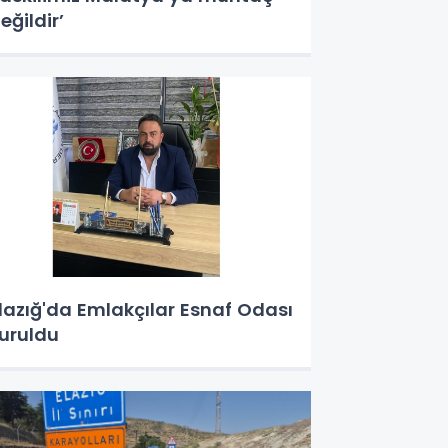
eğildir’
lazığ'da Emlakçılar Esnaf Odası
uruldu