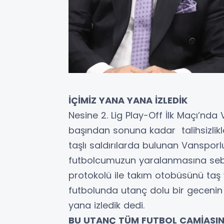
İÇİMİZ YANA YANA İZLEDİK
Nesine 2. Lig Play-Off İlk Maçı’nd
başından sonuna kadar talihsizlik
taşlı saldırılarda bulunan Vansporl
futbolcumuzun yaralanmasına sebe
protokolü ile takım otobüsünü taş 
futbolunda utanç dolu bir geceni
yana izledik dedi.
BU UTANÇ TÜM FUTBOL CAMİASIN