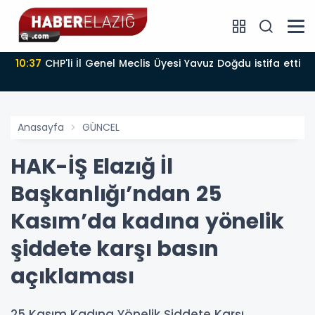
10:37
CHP'li İl Genel Meclis Üyesi Yavuz Doğdu istifa etti
Anasayfa
GÜNCEL
HAK-İŞ Elazığ İl
Başkanlığı’ndan 25
Kasım’da kadına yönelik
şiddete karşı basın
açıklaması
25 Kasım Kadına Yönelik Şiddete Karşı