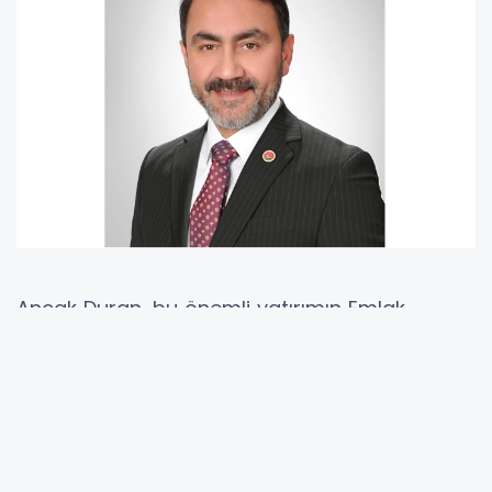
Ancak Duran, bu önemli yatırımın Emlak
Yönetimi’nin yetersiz uygulamaları nedeniyle
gölgede kaldığını belirtti.
“2020 depremi sonrası Elazığ’daki TOKİ
konutlarında vatandaşlarımızın aylık geri
ödemesi ortalama 900 TL civarındayken,