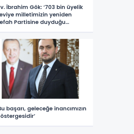
v. İbrahim Gök: ‘703 bin üyelik
eviye milletimizin yeniden
efah Partisine duyduğu
üvenin tescilidir’
Bu başarı, geleceğe inancımızın
östergesidir’