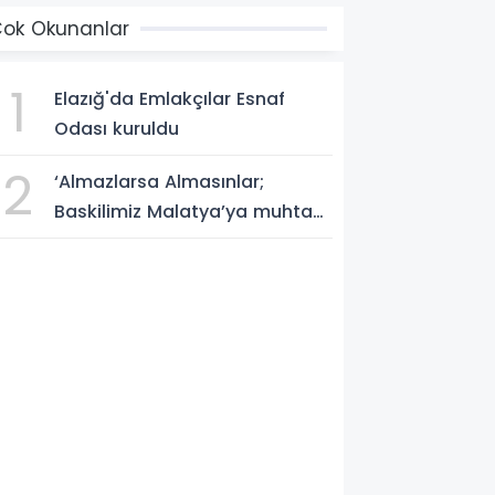
ok Okunanlar
1
Elazığ'da Emlakçılar Esnaf
Odası kuruldu
2
‘Almazlarsa Almasınlar;
Baskilimiz Malatya’ya muhtaç
değildir’