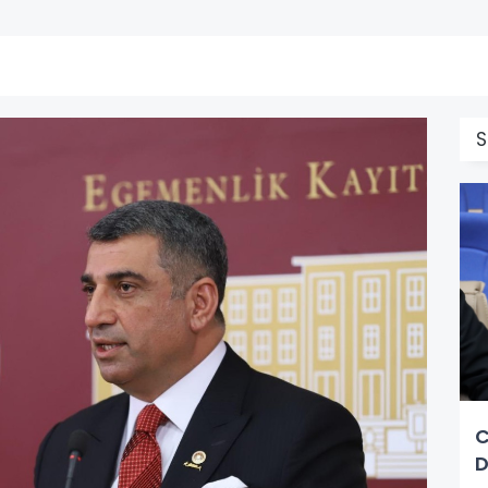
S
C
D