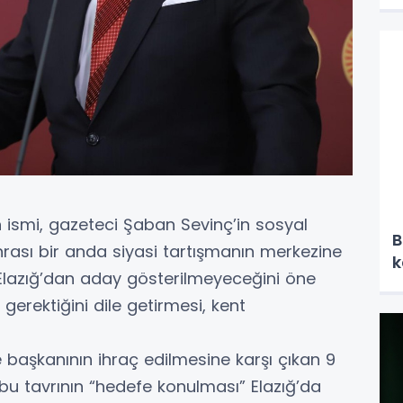
un ismi, gazeteci Şaban Sevinç’in sosyal
B
rası bir anda siyasi tartışmanın merkezine
k
ha Elazığ’dan aday gösterilmeyeceğini öne
gerektiğini dile getirmesi, kent
lçe başkanının ihraç edilmesine karşı çıkan 9
 bu tavrının “hedefe konulması” Elazığ’da