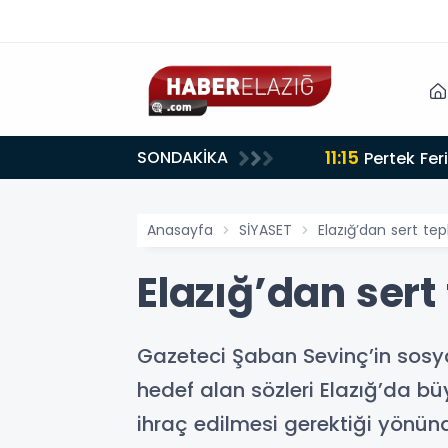
10:37
SONDAKİKA
CHP'l
Anasayfa
SİYASET
Elazığ’dan sert tepk
Elazığ’dan sert 
Gazeteci Şaban Sevinç’in sosyal
hedef alan sözleri Elazığ’da b
ihraç edilmesi gerektiği yönünde