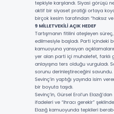
tepkiyle karşılandı. Siyasi görüşü n
aktif bir siyaset pratiği ortaya k
birçok kesim tarafından “haksız ve 
9 MİLLETVEKİLİ AÇIK HEDEF
Tartışmanın fitilini ateşleyen süreç
edilmesiyle başladı. Parti içindeki b
kamuoyuna yansıyan açıklamaların
yer alan parti içi muhalefet, farklı
anlayışına ters olduğu vurguladı. Sö
sorunu derinleştireceğini savundu.
Sevinç’in yaptığı yayında isim ver
bir boyuta taşıdı.
Sevinç’in, Gürsel Erol’un Elazığ’d
ifadeleri ve “ihracı gerekir” şekli
Elazığ kamuoyunda tepkileri berabe