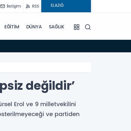
İletişim
RSS
EĞİTİM
DÜNYA
SAĞLIK
08:59
E
psiz değildir’
el Erol ve 9 milletvekilini
österilmeyeceği ve partiden