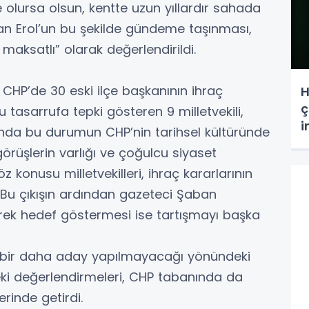
e olursa olsun, kentte uzun yıllardır sahada
oyan Erol’un bu şekilde gündeme taşınması,
maksatlı” olarak değerlendirildi.
, CHP’de 30 eski ilçe başkanının ihraç
H
ç
u tasarrufa tepki gösteren 9 milletvekili,
i
da bu durumun CHP’nin tarihsel kültüründe
 görüşlerin varlığı ve çoğulcu siyaset
z konusu milletvekilleri, ihraç kararlarının
 Bu çıkışın ardından gazeteci Şaban
erek hedef göstermesi ise tartışmayı başka
an bir daha aday yapılmayacağı yönündeki
ndeki değerlendirmeleri, CHP tabanında da
rinde getirdi.