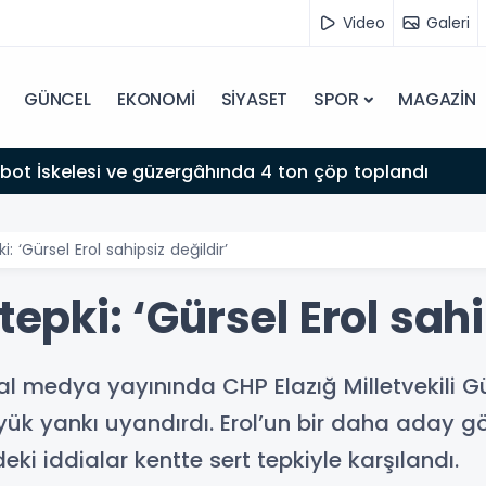
Video
Galeri
GÜNCEL
EKONOMİ
SİYASET
SPOR
MAGAZİN
i İl Genel Meclis Üyesi Yavuz Doğdu istifa etti
i: ‘Gürsel Erol sahipsiz değildir’
tepki: ‘Gürsel Erol sahi
 medya yayınında CHP Elazığ Milletvekili Gürs
üyük yankı uyandırdı. Erol’un bir daha aday g
ki iddialar kentte sert tepkiyle karşılandı.