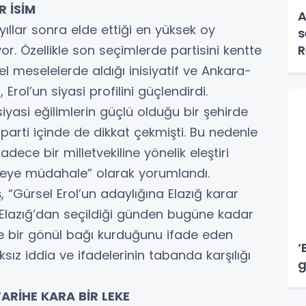
R İSİM
A
yıllar sonra elde ettiği en yüksek oy
s
or. Özellikle son seçimlerde partisini kentte
R
g
el meselelerde aldığı inisiyatif ve Ankara-
Erol’un siyasi profilini güçlendirdi.
 siyasi eğilimlerin güçlü olduğu bir şehirde
 parti içinde de dikkat çekmişti. Bu nedenle
ece bir milletvekiline yönelik eleştiri
radeye müdahale” olarak yorumlandı.
, “Gürsel Erol’un adaylığına Elazığ karar
un Elazığ’dan seçildiği günden bugüne kadar
 ile bir gönül bağı kurduğunu ifade eden
‘
sız iddia ve ifadelerinin tabanda karşılığı
g
ARİHE KARA BİR LEKE