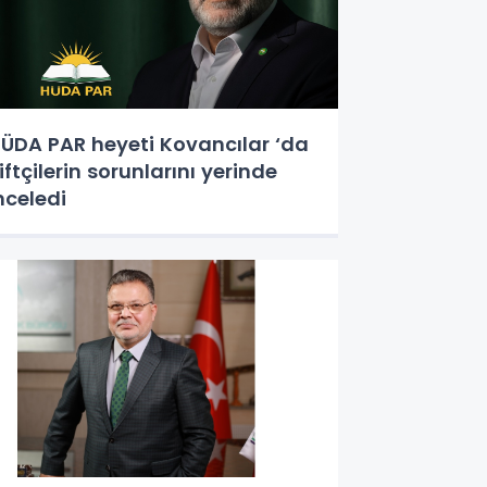
ÜDA PAR heyeti Kovancılar ‘da
iftçilerin sorunlarını yerinde
nceledi