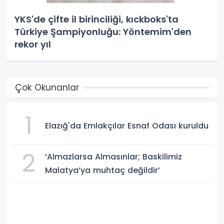
YKS'de çifte il birinciliği, kıckboks'ta
Türkiye Şampiyonluğu: Yöntemim'den
rekor yıl
Çok Okunanlar
1
Elazığ'da Emlakçılar Esnaf Odası kuruldu
2
‘Almazlarsa Almasınlar; Baskilimiz
Malatya’ya muhtaç değildir’