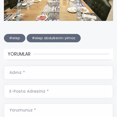
#elep
#elep abdulkerim yılmaz
YORUMLAR
Adınız *
E-Posta Adresiniz *
Yorumunuz *