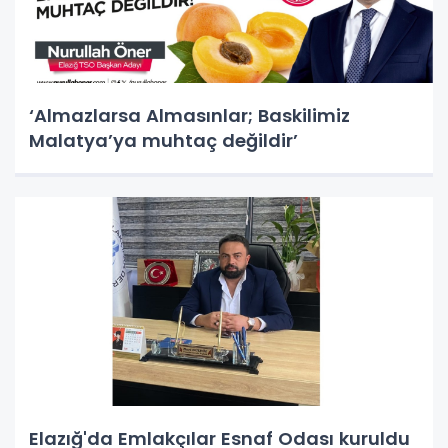
‘Almazlarsa Almasınlar; Baskilimiz
Malatya’ya muhtaç değildir’
Elazığ'da Emlakçılar Esnaf Odası kuruldu