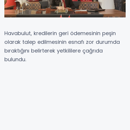
Havabulut, kredilerin geri ödemesinin peşin
olarak talep edilmesinin esnafı zor durumda
bıraktığını belirterek yetkililere çağrıda
bulundu.
Deprem felaketinin ardından birçok esnafın iş
yerini, sermayesini ve müşteri potansiyelini
kaybettiğini hatırlatan Havabulut, verilen
desteklerin o dönemde esnaf için büyük bir
nefes olduğunu ancak bugün geri ödeme
şartlarının esnafın mevcut ekonomik
koşullarına göre yeniden değerlendirilmesi
gerektiğini ifade etti.