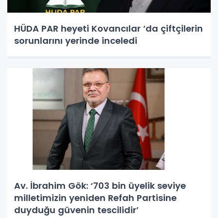
HÜDA PAR heyeti Kovancılar ‘da çiftçilerin
sorunlarını yerinde inceledi
Av. İbrahim Gök: ‘703 bin üyelik seviye
milletimizin yeniden Refah Partisine
duyduğu güvenin tescilidir’