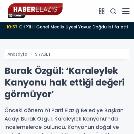
10:37
CHP'li İl Genel Meclis Üyesi Yavuz Doğdu istifa etti
Anasayfa
SİYASET
Burak Özgül: ‘Karaleylek
Kanyonu hak ettiği değeri
görmüyor’
Önceki dönem İYİ Parti Elazığ Belediye Başkan
Adayı Burak Özgül, Karaleylek Kanyonu’nda
incelemelerde bulundu. Kanyonun doğal ve