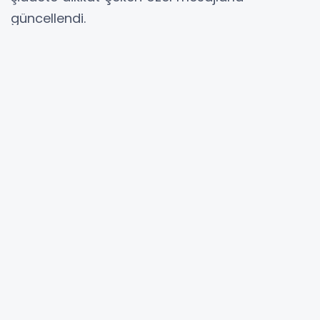
güncellendi.
TRAFİK IŞIKLARINDA KADINA ŞİDDETE KARŞI
MESAJLAR
Belediye ekipleri tarafından yapılan çalışma
kapsamında sinyalizasyon sistemlerine
“Şiddete Hayır, Kadına Saygı” çeşitli sloganlar
yerleştirildi.
#elazığ belediyesi
#elazığ belediyesi haberleri
YORUMLAR
Adınız *