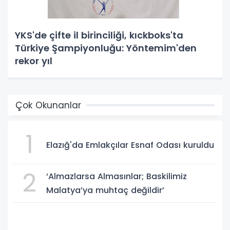
YKS'de çifte il birinciliği, kıckboks'ta
Türkiye Şampiyonluğu: Yöntemim'den
rekor yıl
Çok Okunanlar
1
Elazığ'da Emlakçılar Esnaf Odası kuruldu
2
‘Almazlarsa Almasınlar; Baskilimiz
Malatya’ya muhtaç değildir’