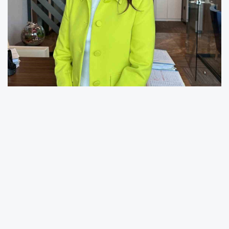
DASK’ın sigorta tahkim komisyonu kararlarını
kabullenememesi baroları harekete geçirdi.
Malatya Barosu Avukatlarından Çağdaş