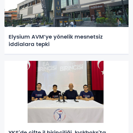
Elysium AVM’ye yönelik mesnetsiz
iddialara tepki
YKS'de çifte il birinciliği, kıckboks'ta