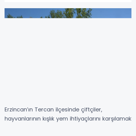
Erzincan’ın Tercan ilçesinde çiftçiler,
hayvanlarının kışlık yem ihtiyaçlarını karşılamak
için samanları balyalar haline getirerek kışa