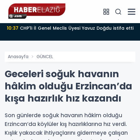
10:37
CHP'li İl Genel Meclis Üyesi Yavuz Doğdu istifa etti
Anasayfa
GÜNCEL
Geceleri soğuk havanın
hâkim olduğu Erzincan’da
kışa hazırlık hız kazandı
Son günlerde soğuk havanın hâkim olduğu
Erzincan’da köylüler kış hazırlıklarına hız verdi.
Kışlık yakacak ihtiyaçlarını gidermeye çalışan