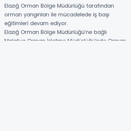
Elazığ Orman Bölge Müdürlüğü tarafından
orman yangınları ile mücadelede iş başı
eğitimleri devam ediyor.
Elazığ Orman Bölge Müdürlüğü’ne bağlı
Malatya Orman İşletme Müdürlüğü’nde Orman
Yangınları ile mücadelede iş başı eğitimleri
verildi. Eğitimler, yangın sezonunun
başlamasıyla birlikte orman yangınlarına karşı
hazırlıklı olmak amacıyla işletme şefleri, orman
muhafaza memurları, yangın işçileri ve
gönüllüleri kapsadı.
Eğitimlerin süreceği öğrenildi.