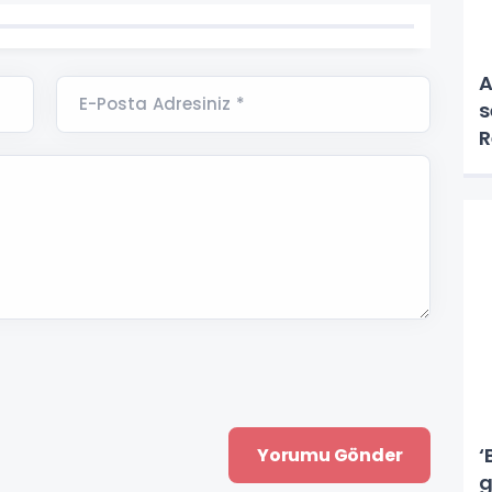
A
E-Posta Adresiniz *
s
R
g
‘
g