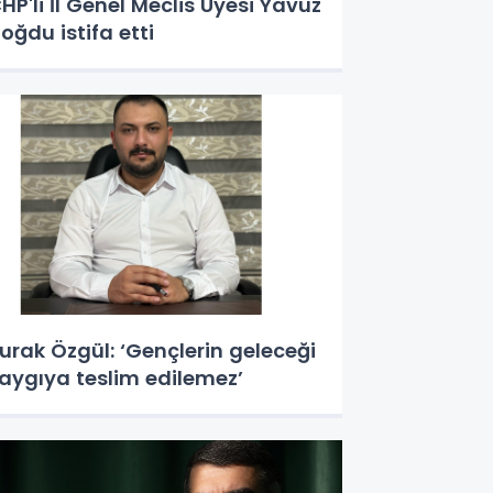
HP'li İl Genel Meclis Üyesi Yavuz
oğdu istifa etti
urak Özgül: ‘Gençlerin geleceği
aygıya teslim edilemez’