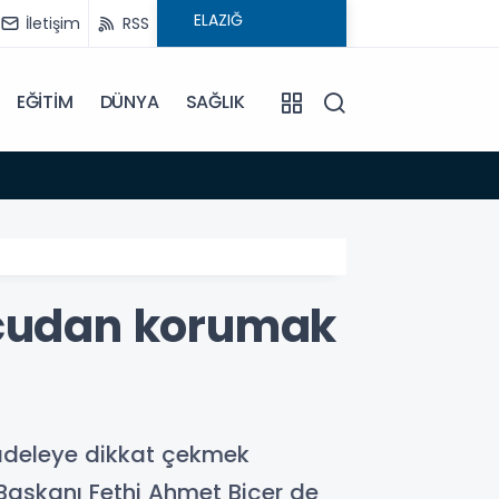
İletişim
RSS
EĞİTİM
DÜNYA
SAĞLIK
08:59
Elysi
ucudan korumak
cadeleye dikkat çekmek
Başkanı Fethi Ahmet Biçer de