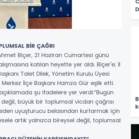
C
D
PLUMSAL BİR ÇAĞRI
i Ahmet Biçer, 21 Haziran Cumartesi günü
ışmasına katılan heyette yer aldı. Biçer'e; İl
 Başkanı Talet Dilek, Yönetim Kurulu Üyesi
Merkez İlçe Başkanı Hamza Gür eşlik etti.
ığı açıklamada şu ifadelere yer verdi:“Bugün
B
değil, büyük bir toplumsal vicdan çağrısı
k
it eden uyuşturucu belasından kurtarmak için
ele artık yalnızca bireysel değil, toplumsal
RBACI DÜZENİN KARŞISINDAYIZ”