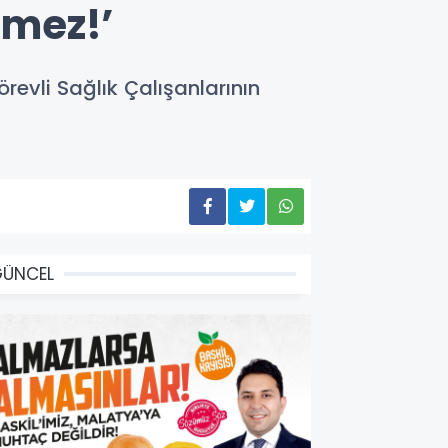
emez!’
revli Sağlık Çalışanlarının
GÜNCEL