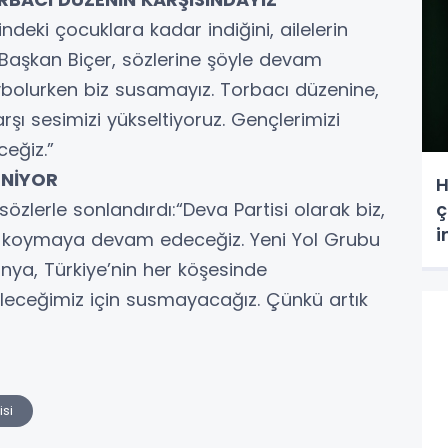
ndeki çocuklara kadar indiğini, ailelerin
n Başkan Biçer, sözlerine şöyle devam
aybolurken biz susamayız. Torbacı düzenine,
arşı sesimizi yükseltiyoruz. Gençlerimizi
ceğiz.”
ENİYOR
H
özlerle sonlandırdı:“Deva Partisi olarak biz,
ç
i
na koymaya devam edeceğiz. Yeni Yol Grubu
nya, Türkiye’nin her köşesinde
eleceğimiz için susmayacağız. Çünkü artık
si