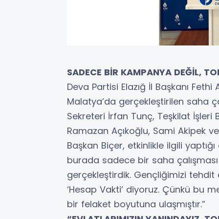
SADECE BİR KAMPANYA DEĞİL, TO
Deva Partisi Elazığ İl Başkanı Feth
Malatya’da gerçekleştirilen saha çal
Sekreteri İrfan Tunç, Teşkilat İşleri
Ramazan Açıkoğlu, Sami Akipek ve 
Başkan Biçer, etkinlikle ilgili yapt
burada sadece bir saha çalışması 
gerçekleştirdik. Gençliğimizi tehd
‘Hesap Vakti’ diyoruz. Çünkü bu mes
bir felaket boyutuna ulaşmıştır.”
“EVLATLARIMIZIN YANINDAYIZ, TO