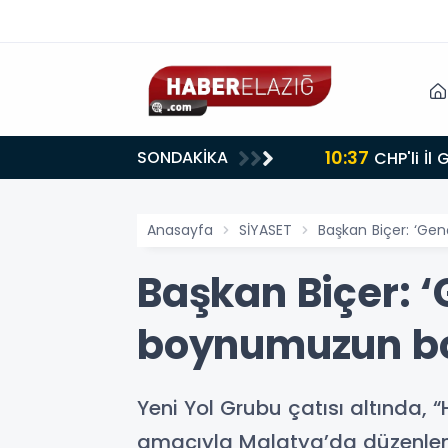
10:37
SONDAKİKA
CHP'li İl
Anasayfa
SİYASET
Başkan Biçer: ‘Ge
Başkan Biçer: 
boynumuzun bo
Yeni Yol Grubu çatısı altında
amacıyla Malatya’da düzenlenen