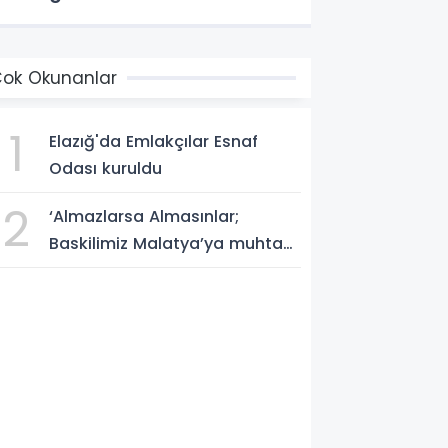
ok Okunanlar
1
Elazığ'da Emlakçılar Esnaf
Odası kuruldu
2
‘Almazlarsa Almasınlar;
Baskilimiz Malatya’ya muhtaç
değildir’