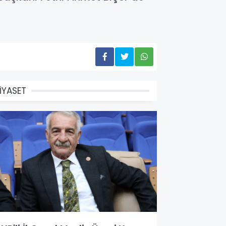
İYASET