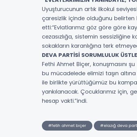
Uyuşturucunun artık ilkokul seviyesi
çaresizlik içinde olduğunu belirte
etti:“Evlatlarımız göz göre göre k
cezasızlığa, sistemin sessizliğine k
sokakların karanlığına terk etmeye
DEVA PARTİSİ SORUMLULUK ÜSTL
Fethi Ahmet Biçer, konuşmasını şu s
bu mücadelede elimizi taşın altı
ile birlikte yürüttüğümüz bu kampa
yankılanacak. Çocuklarımız için, g
hesap vakti.”indi.
#fetih ahmet biçer
#elazığ deva parti