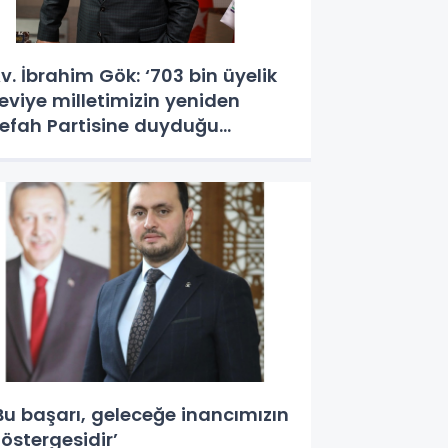
v. İbrahim Gök: ‘703 bin üyelik
eviye milletimizin yeniden
efah Partisine duyduğu
üvenin tescilidir’
Bu başarı, geleceğe inancımızın
östergesidir’