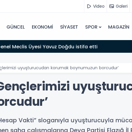
Video
Galeri
GÜNCEL
EKONOMİ
SİYASET
SPOR
MAGAZİN
 Genel Meclis Üyesi Yavuz Doğdu istifa etti
nçlerimizi uyuşturucudan korumak boynumuzun borcudur’
‘Gençlerimizi uyuştur
rcudur’
, “Hesap Vakti” sloganıyla uyuşturucuyla mü
 saha çalışmalarına Deva Partisi Elazığ İl 