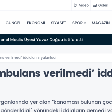
Video
Galeri
GÜNCEL
EKONOMİ
SİYASET
SPOR
MAGAZİN
 Genel Meclis Üyesi Yavuz Doğdu istifa etti
ans verilmedi’ iddialarını yalanladı
ambulans verilmedi’ idd
ın organlarında yer alan "kanaması bulunan ç
önderildiği" yönündeki iddiaların gerçeği ya