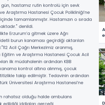
 gün, hastamız rutin kontrolü için sevk
ve Araştırma Hastanesi Çocuk Polikliniği’ne
 içinde tamamlanmıştır. Hastamızın o sırada
ktadır." denildi.
A
likte Erzurum’a gitmek üzere Ağrı
e
etli burun kanaması geçirdiği aktarılan
i:"112 Acil Çağrı Merkezimiz aranmış,
 Eğitim ve Araştırma Hastanesi Çocuk Acil
yapılan ilk müdahalenin ardından KBB
kanama kontrol altına alınmış, çocuk
itizlikle takip edilmiştir. Tedavinin ardından
rk Üniversitesi Araştırma Hastanesi’ne
ın rahatsız olduğu halde ambulans
D
edildiği iddiaları gerçeği