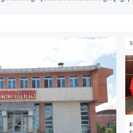
S
E
ç