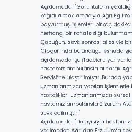
Açıklamada, "Görüntülerin çekildiği
kâğıdı almak amacıyla Ağrı Eğitim 
başvurmuş, işlemleri birkaç dakika
herhangi bir rahatsızlığı bulunmama
Çocuğun, sevk sonrası ailesiyle bir
Otogarı’nda bulunduğu esnada şidd
açıklamada, şu ifadelere yer verild
hastamız ambulansla alınarak Ağrı
Servisi’ne ulaştırılmıştır. Burada 
uzmanlarımızca yapılan işlemlerle 
hastalıkları uzmanlarımızca süreci t
hastamız ambulansla Erzurum Atatü
sevk edilmiştir."
Açıklamada, "Dolayısıyla hastamız
verilmeden Ağrı’dan Erzurum’a sevk 