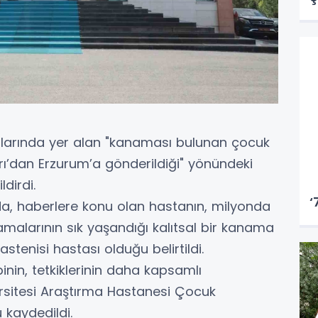
ganlarında yer alan "kanaması bulunan çocuk
’dan Erzurum’a gönderildiği" yönündeki
dirdi.
‘
da, haberlere konu olan hastanın, milyonda
namalarının sık yaşandığı kalıtsal bir kanama
enisi hastası olduğu belirtildi.
nin, tetkiklerinin daha kapsamlı
ersitesi Araştırma Hastanesi Çocuk
 kaydedildi.