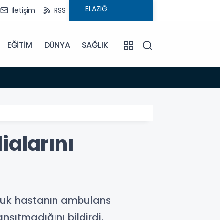
İletişim
RSS
EĞİTİM
DÜNYA
SAĞLIK
08:59
Elysi
ialarını
ocuk hastanın ambulans
nsıtmadığını bildirdi.