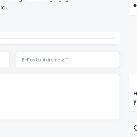
e
dı.
E-Posta Adresiniz *
H
y
Ç