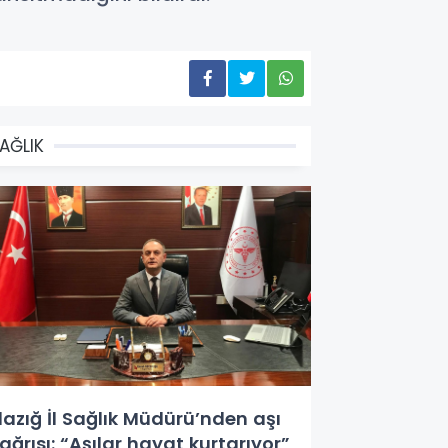
AĞLIK
lazığ İl Sağlık Müdürü’nden aşı
ağrısı: “Aşılar hayat kurtarıyor”