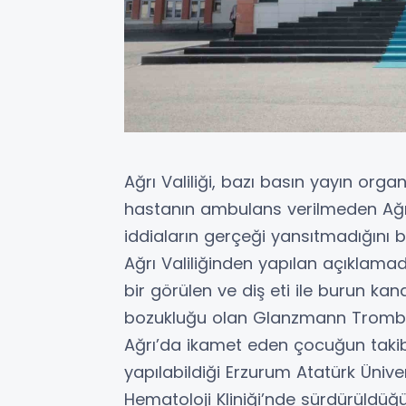
Ağrı Valiliği, bazı basın yayın or
hastanın ambulans verilmeden Ağrı
iddiaların gerçeği yansıtmadığını bil
Ağrı Valiliğinden yapılan açıklama
bir görülen ve diş eti ile burun ka
bozukluğu olan Glanzmann Trombast
Ağrı’da ikamet eden çocuğun takibi
yapılabildiği Erzurum Atatürk Üniv
Hematoloji Kliniği’nde sürdürüldüğü