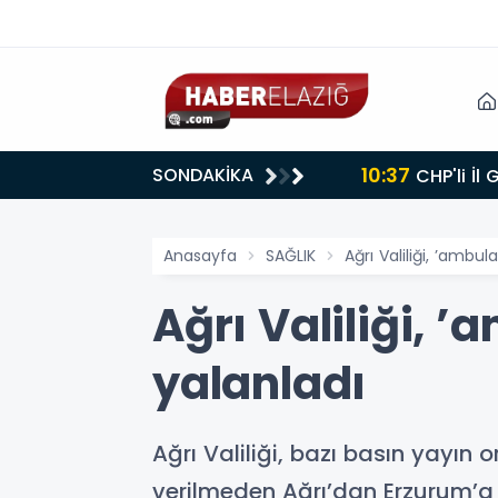
10:37
SONDAKİKA
CHP'li İl
Anasayfa
SAĞLIK
Ağrı Valiliği, ’ambul
Ağrı Valiliği, ’
yalanladı
Ağrı Valiliği, bazı basın yay
verilmeden Ağrı’dan Erzurum’a g