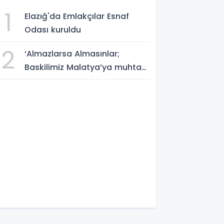
1
Elazığ'da Emlakçılar Esnaf
Odası kuruldu
2
‘Almazlarsa Almasınlar;
Baskilimiz Malatya’ya muhtaç
değildir’