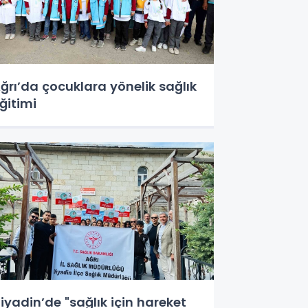
ğrı’da çocuklara yönelik sağlık
ğitimi
iyadin’de "sağlık için hareket