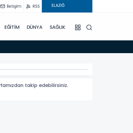
İletişim
RSS
EĞİTİM
DÜNYA
SAĞLIK
08:59
Elysi
yfamızdan takip edebilirsiniz.