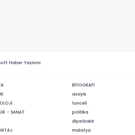
isoft
Haber Yazılımı
YA
BİYOGRAFİ
IK
asayis
OLOJİ
tunceli
ÜR - SANAT
politika
L
diyarbakir
ORTAJ
malatya