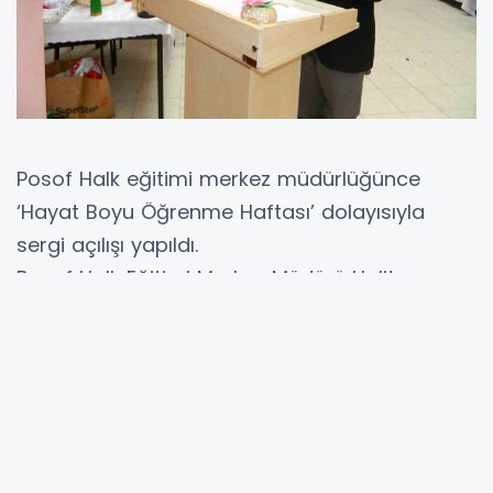
Posof Halk eğitimi merkez müdürlüğünce
‘Hayat Boyu Öğrenme Haftası’ dolayısıyla
sergi açılışı yapıldı.
Posof Halk Eğitimi Merkez Müdürü Halit
Özdemir, tarafından düzenlenen program Özel
İdare iş hanı binasında yapıldı.
Etkinliğe İlçe Kaymakam Mehmet Fatih
Kestioğlu, Belediye Başkanı Erdem Demirci,
kamu kurum kuruluşlarının temsilcileri ve çok
sayıda davetli katıldı.