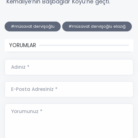
Kemaliye’nin Başbağlar Köyü’ne geçti.
#müsavat dervişoğlu
#müsavat dervişoğlu elazığ
YORUMLAR
Adınız *
E-Posta Adresiniz *
Yorumunuz *