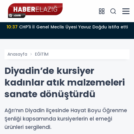
10:37
CHP'li İl Genel Meclis Üyesi Yavuz Doğdu istifa etti
Anasayfa
EĞİTİM
Diyadin’de kursiyer
kadınlar atık malzemeleri
sanate dönüştürdü
Ağrı’nın Diyadin ilçesinde Hayat Boyu Öğrenme
Şenliği kapsamında kursiyerlerin el emeği
ürünleri sergilendi.