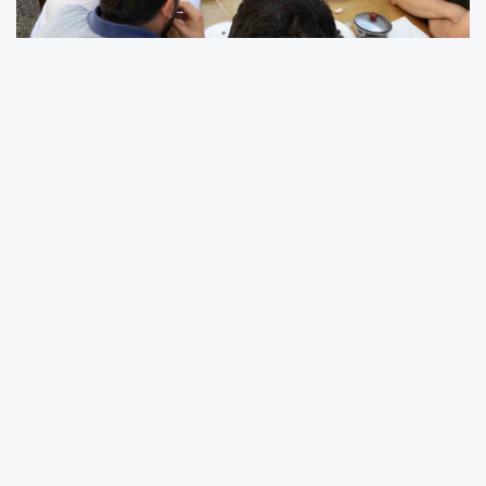
Erzincan Valisi Hamza Aydoğdu, Erzincan
Belediye Başkanı Bekir Aksun, İl Jandarma
Komutanı Tuğg. Veysel Yanık, İl Emniyet
Müdürü Zafer Baybaba ve ilgili birim
amirleriyle birlikte, yangının meydana geldiği
Buğday Meydanı’ndaki esnaflarla kahvaltı
programıyla bir araya geldi.
18 Mayıs 2025 tarihinde Buğday Meydanı’nda
meydana gelen yangından dolayı zarar gören
tüm esnafa bir kez daha geçmiş olsun
dileklerini ileten Vali Aydoğdu, Zarar Tespit
Komisyonu’nun çalışmalarını tamamladığını