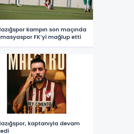
lazığspor kampın son maçında
masyaspor FK’yi mağlup etti
lazığspor, kaptanıyla devam
dedi