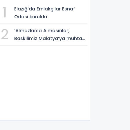
1
Elazığ'da Emlakçılar Esnaf
Odası kuruldu
2
‘Almazlarsa Almasınlar;
Baskilimiz Malatya’ya muhtaç
değildir’