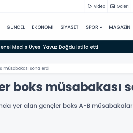
Video
Galeri
GÜNCEL
EKONOMİ
SİYASET
SPOR
MAGAZİN
 Genel Meclis Üyesi Yavuz Doğdu istifa etti
ks müsabakası sona erdi
ler boks müsabakası s
mında yer alan gençler boks A-B müsabakala