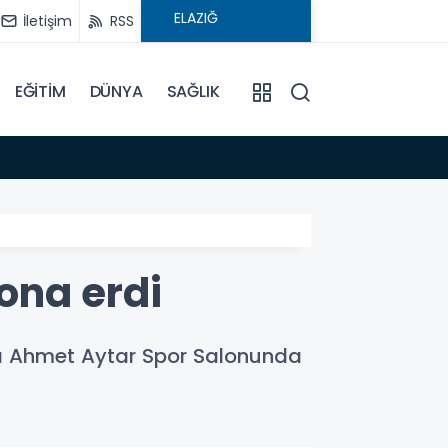
İletişim
RSS
EĞİTİM
DÜNYA
SAĞLIK
08:59
Elysi
ona erdi
rı Ahmet Aytar Spor Salonunda