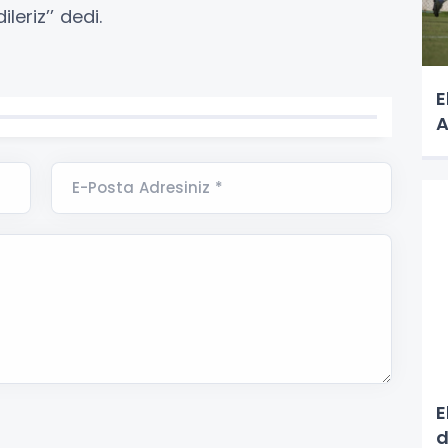
leriz’’ dedi.
E
A
E-Posta Adresiniz *
E