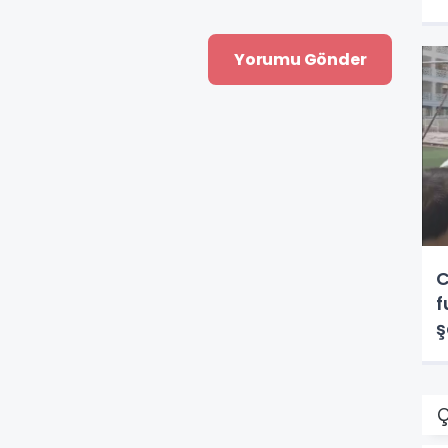
C
f
ş
Ç