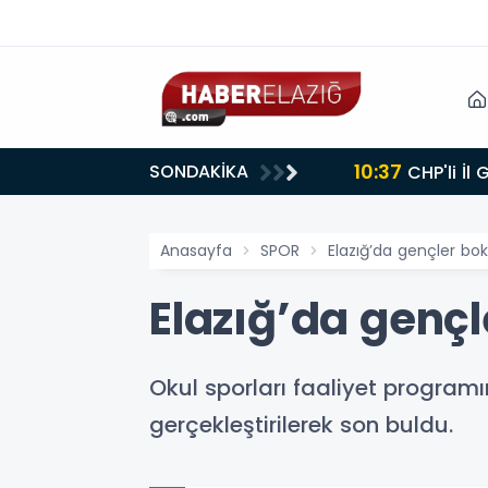
10:37
SONDAKİKA
CHP'li İl
Anasayfa
SPOR
Elazığ’da gençler bo
Elazığ’da genç
Okul sporları faaliyet progra
gerçekleştirilerek son buldu.