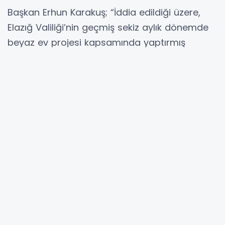
Başkan Erhun Karakuş; “İddia edildiği üzere,
Elazığ Valiliği’nin geçmiş sekiz aylık dönemde
beyaz ev projesi kapsamında yaptırmış
olduğu 1.361.850 TL iş ve malzeme alımları gibi
değişik kalemdeki harcamaların, herhangi bir
karar veya ihaleye dayanmaksızın yaptırıldığı,
sonrasında ise bu ödemelerin yapılması için
KÖYDES üzerinden göstermedik bir şekilde
ihaleye çıkılarak ödemelerin yapılması için
girişimlerde bulunulduğu iddialarının çok ciddi
iddialar olduğunu, hususun yakinen takipçisi
olacağımızı ve gerekirse suç duyurusunda
bulunacağımızı açıkça ifade ediyoruz. Şöyle
ki;Valiliğin çeşitli projeler, tadilatlar
bağlamında iş ve işlemler yapması kadar