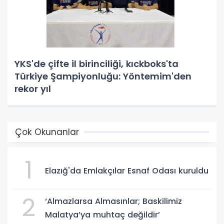
YKS'de çifte il birinciliği, kıckboks'ta
Türkiye Şampiyonluğu: Yöntemim'den
rekor yıl
Çok Okunanlar
1
Elazığ'da Emlakçılar Esnaf Odası kuruldu
2
‘Almazlarsa Almasınlar; Baskilimiz
Malatya’ya muhtaç değildir’