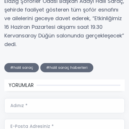
Elazığ Şoförler Odası Başkan Adayı Halil Saraç,
şehirde faaliyet gösteren tüm şoför esnafını
ve ailelerini geceye davet ederek, “Etkinliğimiz
16 Haziran Pazartesi akşamı saat 19.30
Kervansaray Düğün salonunda gerçekleşecek”
dedi.
#halil saraç
#halil saraç haberleri
YORUMLAR
Adınız *
E-Posta Adresiniz *