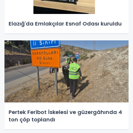
Elazığ'da Emlakçılar Esnaf Odası kuruldu
Pertek Feribot İskelesi ve güzergâhında 4
ton çöp toplandı