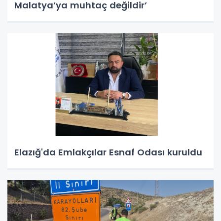
Malatya’ya muhtaç değildir’
Elazığ'da Emlakçılar Esnaf Odası kuruldu