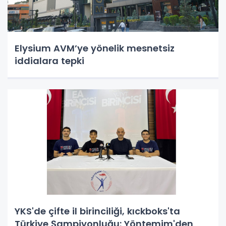
Elysium AVM’ye yönelik mesnetsiz
iddialara tepki
YKS'de çifte il birinciliği, kıckboks'ta
Türkiye Şampiyonluğu: Yöntemim'den