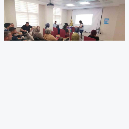
Elazığ İl Sağlık Müdürlüğü tarafından Sağlıklı
Hayat Akademisi eğitimleri sürüyor.
Elazığ İl Sağlık Müdürlüğüne bağlı 4 No’lu
Sağlıklı Hayat Merkezi tarafından, Sağlıklı
Hayat Akademisi Projesi kapsamında