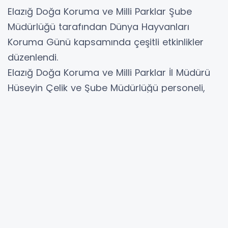
Elazığ Doğa Koruma ve Milli Parklar Şube
Müdürlüğü tarafından Dünya Hayvanları
Koruma Günü kapsamında çeşitli etkinlikler
düzenlendi.
Elazığ Doğa Koruma ve Milli Parklar İl Müdürü
Hüseyin Çelik ve Şube Müdürlüğü personeli,
jandarma Haydi ekipleri, Avukat Rasim Küçükel
Ortaokulu, okul öğretmenleri ve okul
öğrencilerinin katılımıyla Dünya Hayvanları
Koruma Günü nedeni ile etkinlik gerçekleştirildi.
Etkinlikte çocuklara öncelikli olarak sokak
hayvanlarının yaşam ortamları ve
beslenmelerine yardımcı olmak hususunda
bilgilendirme yapıldı. Etkinlikle öğrencilere
hayvan sevgisini aşılamak, hayvanların yaşam