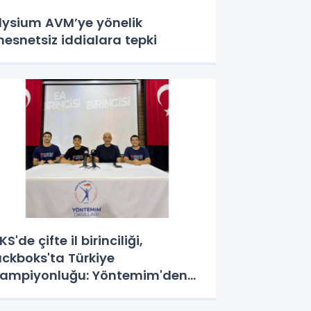
lysium AVM’ye yönelik
esnetsiz iddialara tepki
KS'de çifte il birinciliği,
ıckboks'ta Türkiye
ampiyonluğu: Yöntemim'den
ekor yıl