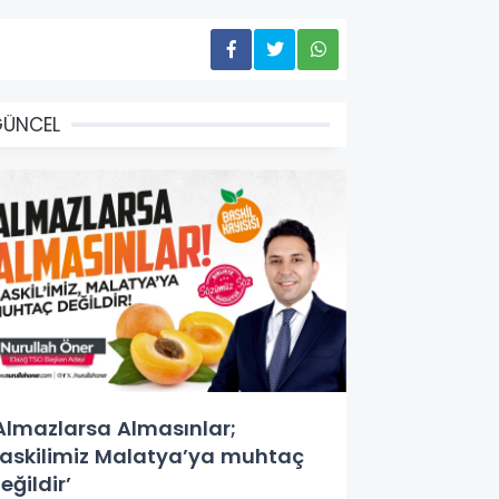
GÜNCEL
Almazlarsa Almasınlar;
askilimiz Malatya’ya muhtaç
eğildir’