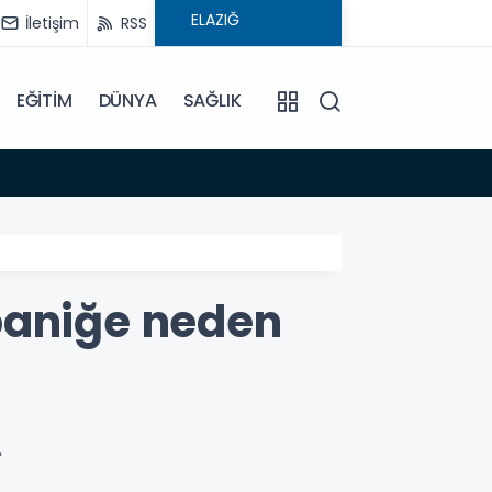
İletişim
RSS
EĞİTİM
DÜNYA
SAĞLIK
08:59
Elysi
paniğe neden
.