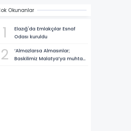
ok Okunanlar
1
Elazığ'da Emlakçılar Esnaf
Odası kuruldu
2
‘Almazlarsa Almasınlar;
Baskilimiz Malatya’ya muhtaç
değildir’