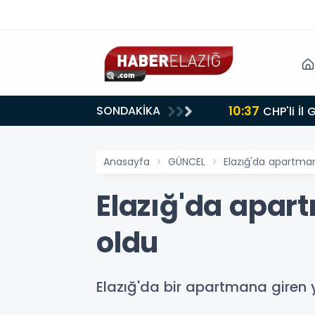
10:37
SONDAKİKA
CHP'li İl
Anasayfa
GÜNCEL
Elazığ'da apartma
Elazığ'da apar
oldu
Elazığ'da bir apartmana giren y