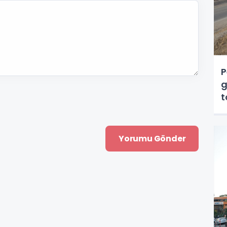
P
g
t