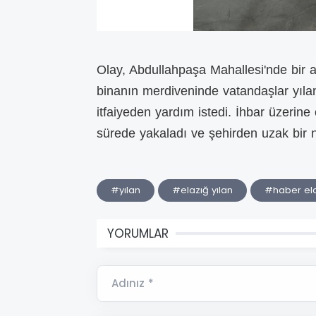
Olay, Abdullahpaşa Mahallesi'nde bir 
binanın merdiveninde vatandaşlar yıla
itfaiyeden yardım istedi. İhbar üzerine o
sürede yakaladı ve şehirden uzak bir 
#yılan
#elazığ yılan
#haber el
YORUMLAR
Adınız *