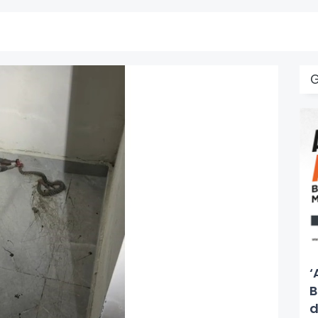
‘
B
d