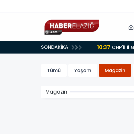
10:37
SONDAKİKA
CHP'li İl
Tümü
Yaşam
Magazin
Magazin