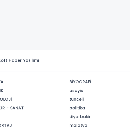
isoft
Haber Yazılımı
YA
BİYOGRAFİ
IK
asayis
OLOJİ
tunceli
ÜR - SANAT
politika
L
diyarbakir
ORTAJ
malatya