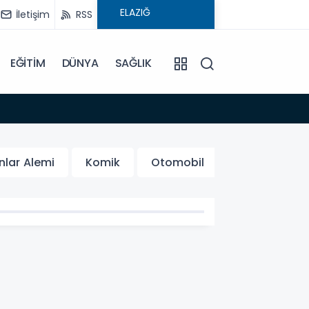
İletişim
RSS
EĞİTİM
DÜNYA
SAĞLIK
08:59
Elysi
lar Alemi
Komik
Otomobil
Karikatür