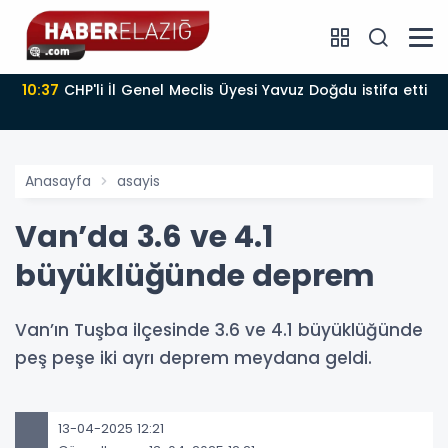
10:37
CHP'li İl Genel Meclis Üyesi Yavuz Doğdu istifa etti
Anasayfa
asayis
Van’da 3.6 ve 4.1
büyüklüğünde deprem
Van’ın Tuşba ilçesinde 3.6 ve 4.1 büyüklüğünde
peş peşe iki ayrı deprem meydana geldi.
13-04-2025 12:21