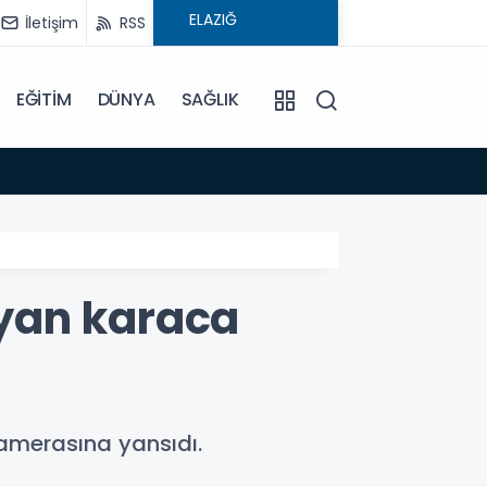
İletişim
RSS
EĞİTİM
DÜNYA
SAĞLIK
08:59
Elysi
yan karaca
amerasına yansıdı.