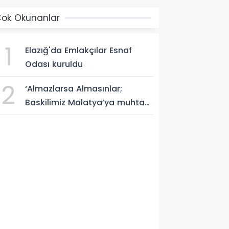
ok Okunanlar
1
Elazığ'da Emlakçılar Esnaf
Odası kuruldu
2
‘Almazlarsa Almasınlar;
Baskilimiz Malatya’ya muhtaç
değildir’