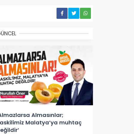
GÜNCEL
Almazlarsa Almasınlar;
askilimiz Malatya’ya muhtaç
eğildir’