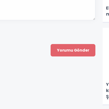
E
m
Y
k
Ş
r