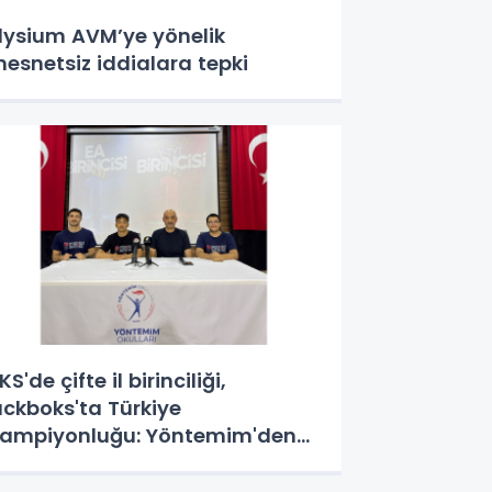
lysium AVM’ye yönelik
esnetsiz iddialara tepki
KS'de çifte il birinciliği,
ıckboks'ta Türkiye
ampiyonluğu: Yöntemim'den
ekor yıl