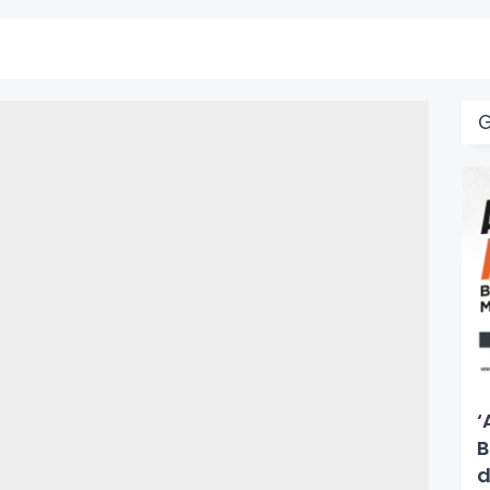
‘
B
d