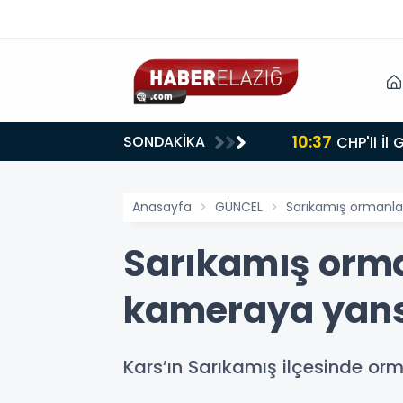
10:37
SONDAKİKA
CHP'li İl
Anasayfa
GÜNCEL
Sarıkamış ormanla
Sarıkamış orm
kameraya yans
Kars’ın Sarıkamış ilçesinde o