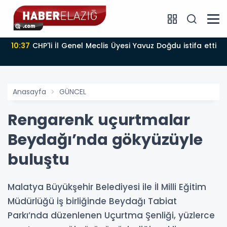
10:37
CHP'li İl Genel Meclis Üyesi Yavuz Doğdu istifa etti
Anasayfa
GÜNCEL
Rengarenk uçurtmalar
Beydağı’nda gökyüzüyle
buluştu
Malatya Büyükşehir Belediyesi ile İl Milli Eğitim
Müdürlüğü iş birliğinde Beydağı Tabiat
Parkı’nda düzenlenen Uçurtma Şenliği, yüzlerce