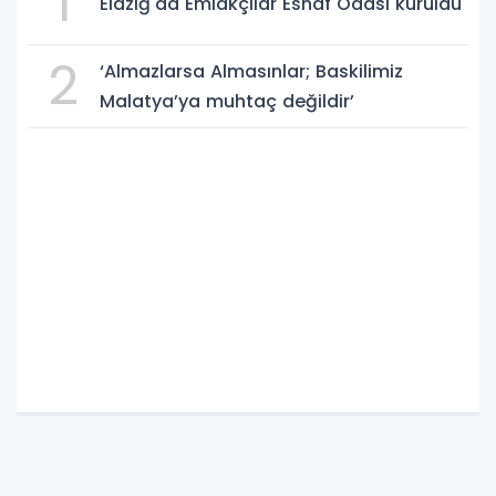
1
Elazığ'da Emlakçılar Esnaf Odası kuruldu
2
‘Almazlarsa Almasınlar; Baskilimiz
Malatya’ya muhtaç değildir’