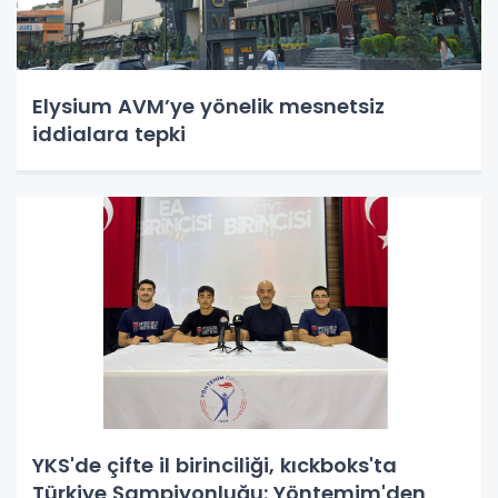
Elysium AVM’ye yönelik mesnetsiz
iddialara tepki
YKS'de çifte il birinciliği, kıckboks'ta
Türkiye Şampiyonluğu: Yöntemim'den