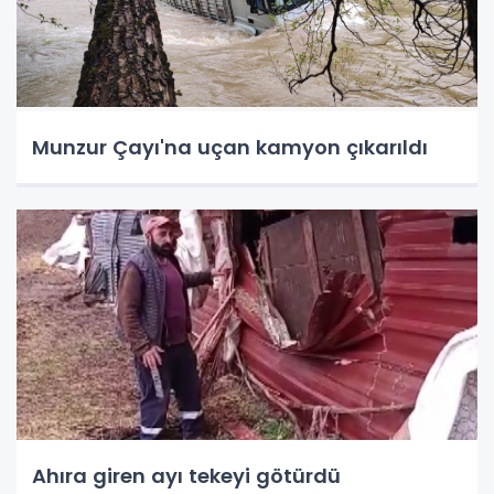
Munzur Çayı'na uçan kamyon çıkarıldı
Ahıra giren ayı tekeyi götürdü