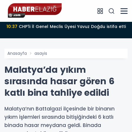
10:37
CHP'li İl Genel Meclis Üyesi Yavuz Doğdu istifa etti
Anasayfa
asayis
Malatya’da yıkım
sırasında hasar gören 6
katlı bina tahliye edildi
Malatya’nın Battalgazi ilçesinde bir binanın
yıkım işlemleri sırasında bitişiğindeki 6 katlı
binada hasar meydana geldi. Binada