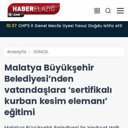
10:37
CHP'li İl Genel Meclis Üyesi Yavuz Doğdu istifa etti
Anasayfa
GÜNCEL
Malatya Büyükşehir
Belediyesi’nden
vatandaşlara ‘sertifikalı
kurban kesim elemanı’
eğitimi
Malatya Büyükşehir Belediyesi ile Yeşilyurt Halk