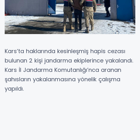
Kars’ta haklarında kesinleşmiş hapis cezası
bulunan 2 kişi jandarma ekiplerince yakalandı.
Kars İl Jandarma Komutanlığı’nca aranan
şahısların yakalanmasına yönelik çalışma
yapıldı.
Jandarma ekiplerince yapılan çalışmalarda
haklarında “Kasten Yaralama” suçundan 4 yıl,
2 ay kesinleşmiş hapis ceza kararları bulunan
2 kişi Kars’ın Digor ilçesinde yakalanarak
gözaltına alındı.