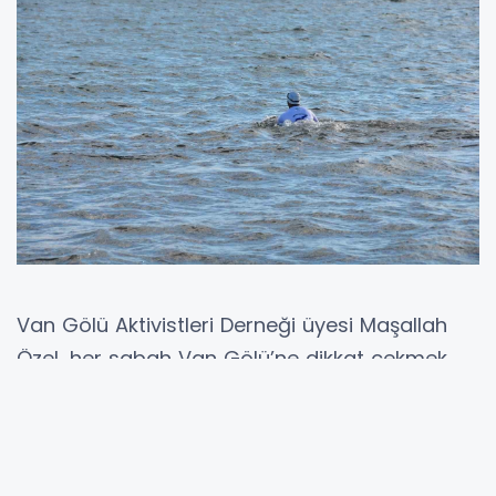
Van Gölü Aktivistleri Derneği üyesi Maşallah
Özel, her sabah Van Gölü’ne dikkat çekmek
için Bitlis’in Tatvan ilçesinde dondurucu
soğuklara rağmen göle girerek yüzüyor.
Van Gölü’ne dikkat çekmek için dondurucu
soğuğa rağmen her gün gölün soğuk suyuna