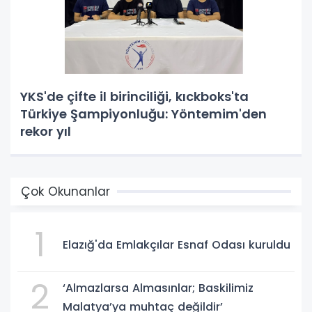
YKS'de çifte il birinciliği, kıckboks'ta
Türkiye Şampiyonluğu: Yöntemim'den
rekor yıl
Çok Okunanlar
1
Elazığ'da Emlakçılar Esnaf Odası kuruldu
2
‘Almazlarsa Almasınlar; Baskilimiz
Malatya’ya muhtaç değildir’