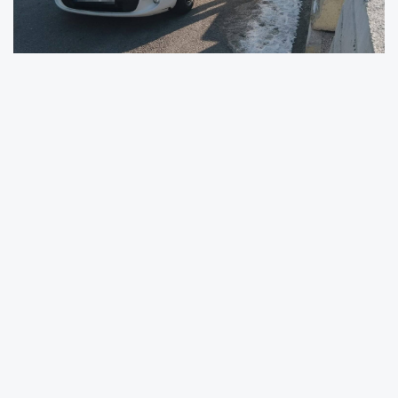
Erzincan İl Emniyet Müdürlüğü Bölge Trafik
Denetleme Şube Müdürlüğü personelince;
yarıyıl tatili dönüşü trafik tedbirleri
kapsamında; Akyazı uygulama noktası, şube
önü uygulama noktası, Refahiye ve Tercan
istasyon amirliklerinde denetim gerçekleştirildi.
Ekiplerce 591 otomobil, 297 çekici, 226 yarı
römork, 189 kamyonet, 76 şehirlerarası
otobüs, 47 kamyon, 37 diğer araçlar olmak
üzere bin 463 araç denetlendi. 42 şehirlerarası
otobüs şoförü ve bin 680 yolcuya emniyet
kemeri takmanın önemi konusunda