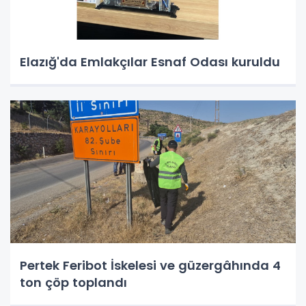
Elazığ'da Emlakçılar Esnaf Odası kuruldu
Pertek Feribot İskelesi ve güzergâhında 4
ton çöp toplandı