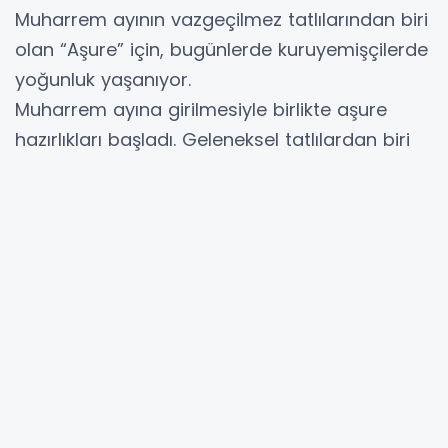
Muharrem ayının vazgeçilmez tatlılarından biri
olan “Aşure” için, bugünlerde kuruyemişçilerde
yoğunluk yaşanıyor.
Muharrem ayına girilmesiyle birlikte aşure
hazırlıkları başladı. Geleneksel tatlılardan biri
olan aşurenin içine ve süslemesinde konulan
aşurelik malzemelere talep arttı. Aşureye
lezzetini veren kuru gıda ve bakliyatlar
arasında ise en yoğun talep gören ürünler
pirinç, bulgur ve nohut olarak sıralandı.
Aşurenin olmazsa olmazlarından kuru üzüm
ve kuru incir gibi kurutulmuş meyveler de
vatandaşlar tarafından en çok talep gören
ürünler arasında yer aldı. Aşurenin lezzetine
lezzet katan ve süsleme için eklenen kuru