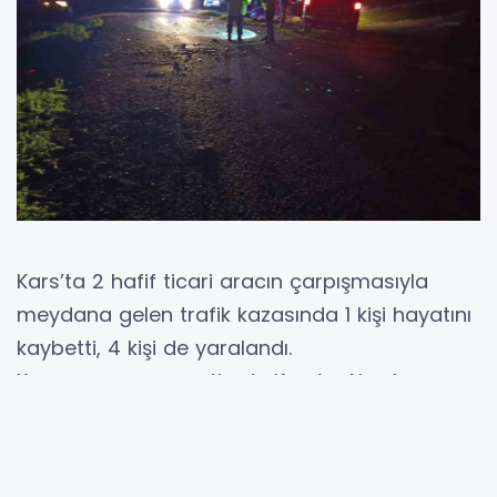
Kars’ta 2 hafif ticari aracın çarpışmasıyla
meydana gelen trafik kazasında 1 kişi hayatını
kaybetti, 4 kişi de yaralandı.
Kaza gece geç saatlerde Kars’ın Akyaka
ilçesinde meydana geldi. M. B. idaresindeki 07
BFB 406 plakalı hafif ticari araç, Esenyayla
köyü girişinde M.T. yönetimindeki 36 AAT 399