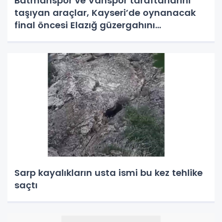
Batmanspor ve Vanspor taraftarlarını
taşıyan araçlar, Kayseri’de oynanacak
final öncesi Elazığ güzergahını
kullnamayacak
Sarp kayalıkların usta ismi bu kez tehlike
saçtı