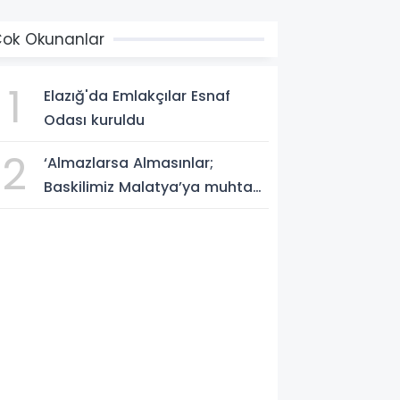
ok Okunanlar
1
Elazığ'da Emlakçılar Esnaf
Odası kuruldu
2
‘Almazlarsa Almasınlar;
Baskilimiz Malatya’ya muhtaç
değildir’