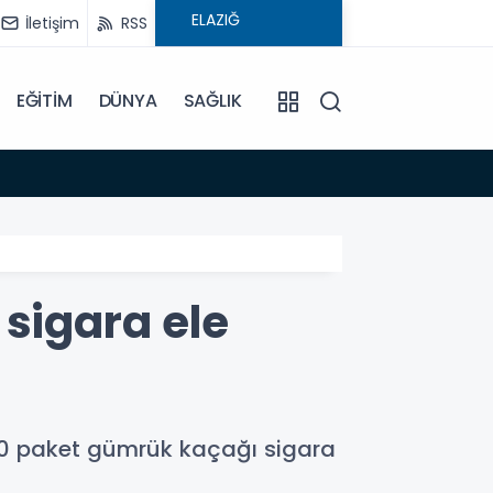
İletişim
RSS
EĞİTİM
DÜNYA
SAĞLIK
08:59
Elysi
 sigara ele
700 paket gümrük kaçağı sigara