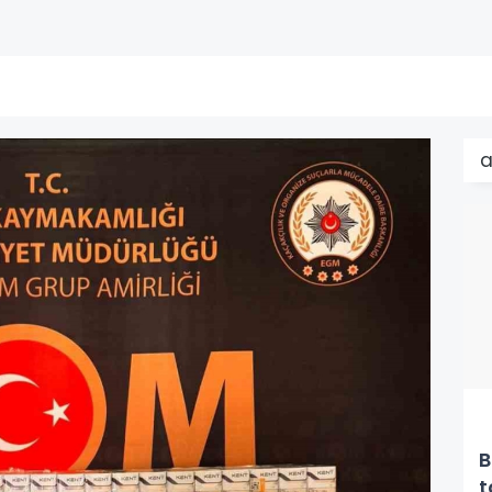
a
B
t