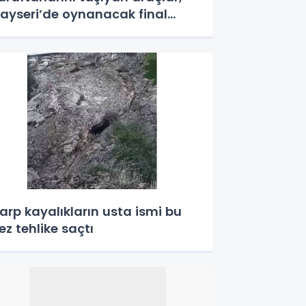
ayseri’de oynanacak final
ncesi Elazığ güzergahını
ullnamayacak
arp kayalıkların usta ismi bu
ez tehlike saçtı