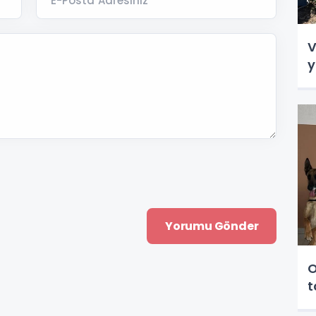
E-Posta Adresiniz *
V
y
O
t