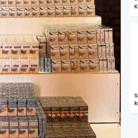
K
ö
k
S
k