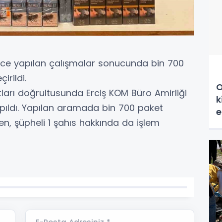
rince yapılan çalışmalar sonucunda bin 700
rildi.
O
tları doğrultusunda Erciş KOM Büro Amirliği
k
apıldı. Yapılan aramada bin 700 paket
e
en, şüpheli 1 şahıs hakkında da işlem