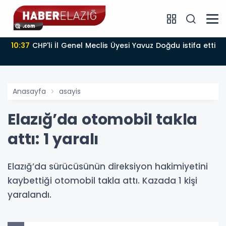
10:37
CHP'li İl Genel Meclis Üyesi Yavuz Doğdu istifa etti
Anasayfa
asayis
Elazığ’da otomobil takla
attı: 1 yaralı
Elazığ’da sürücüsünün direksiyon hakimiyetini
kaybettiği otomobil takla attı. Kazada 1 kişi
yaralandı.