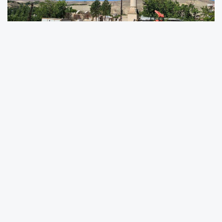
Malatya’nın Darende ilçesine bağlı İbrahim
Paşa Mahallesi’nde bulunan yaklaşık 283 yıllık
Yusufpaşa Camii, 4 yıldır devam eden
restorasyon çalışmaları nedeniyle ibadete
kapalı. Mahalle Muhtarı Nurettin Özbey, cami
restorasyonunun uzman olmayan kişiler
tarafından yapıldığını ve sürecin hatalarla
dolu olduğunu iddia ederek yardım çağrısında
bulundu.