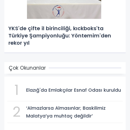
YKS'de çifte il birinciliği, kıckboks'ta
Türkiye Şampiyonluğu: Yöntemim'den
rekor yıl
Çok Okunanlar
1
Elazığ'da Emlakçılar Esnaf Odası kuruldu
2
‘Almazlarsa Almasınlar; Baskilimiz
Malatya’ya muhtaç değildir’