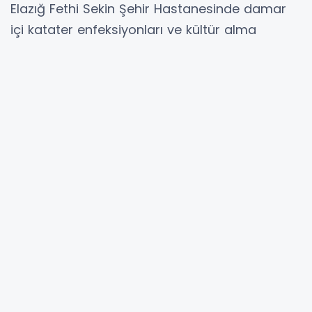
Elazığ Fethi Sekin Şehir Hastanesinde damar
içi katater enfeksiyonları ve kültür alma
yöntemleri konusunda eğitim verildi.
Elazığ Fethi Sekin Şehir Hastanesinde hizmet
içi eğitim programları kapsamında sağlık
çalışanlarına yönelik eğitimlerine devam
ediyor. Bu çerçevede enfeksiyon hastalıkları
uzmanları Dr. Sümeyye Selim Kara ve Dr. Büşra
Tanır tarafından damar içi katater
enfeksiyonları ve kültür alma yöntemleri
konusunda eğitim verildi.
Hizmet içi eğitimlerin belirli aralıklarla süreceği
bildirildi.