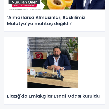
‘Almazlarsa Almasınlar; Baskilimiz
Malatya’ya muhtaç değildir’
Elazığ'da Emlakçılar Esnaf Odası kuruldu