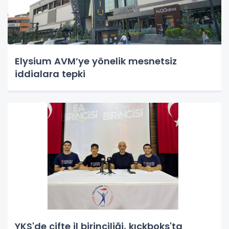
Elysium AVM’ye yönelik mesnetsiz
iddialara tepki
YKS'de çifte il birinciliği, kıckboks'ta