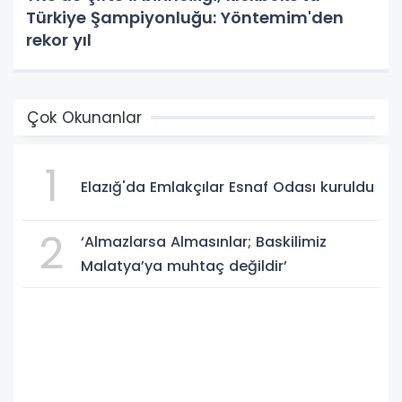
Türkiye Şampiyonluğu: Yöntemim'den
rekor yıl
Çok Okunanlar
1
Elazığ'da Emlakçılar Esnaf Odası kuruldu
2
‘Almazlarsa Almasınlar; Baskilimiz
Malatya’ya muhtaç değildir’