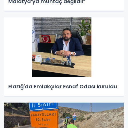
Malatya’ya muhtaç değildir’
Elazığ'da Emlakçılar Esnaf Odası kuruldu