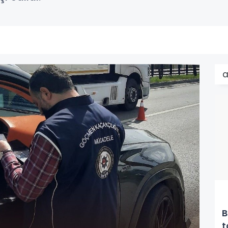
a
B
t