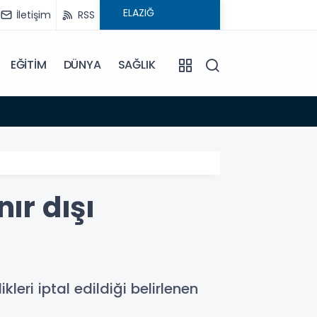
İletişim
RSS
EĞİTİM
DÜNYA
SAĞLIK
08:59
Elysi
ır dışı
eri iptal edildiği belirlenen