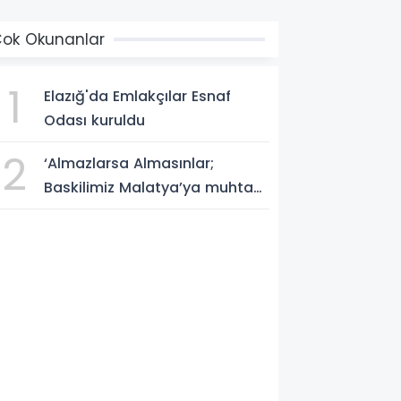
ok Okunanlar
1
Elazığ'da Emlakçılar Esnaf
Odası kuruldu
2
‘Almazlarsa Almasınlar;
Baskilimiz Malatya’ya muhtaç
değildir’