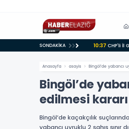
10:37
SONDAKİKA
CHP'li İl
Anasayfa
asayis
Bingöl’de yabancı uyr
Bingöl’de yaban
edilmesi kararı
Bingöl’de kaçakçılık suçlarında
yabancı uyruklu 2 şahıs sınır dış