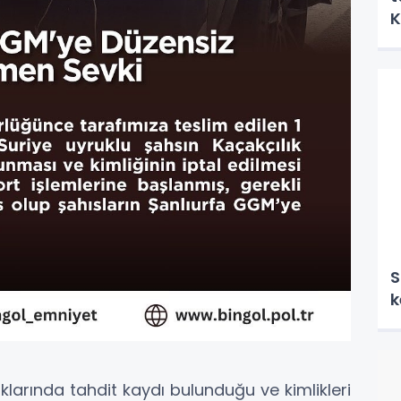
K
ö
k
S
k
klarında tahdit kaydı bulunduğu ve kimlikleri