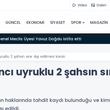
Video
Galeri
GÜNCEL
EKONOMİ
SİYASET
SPOR
MAGAZİN
 Genel Meclis Üyesi Yavuz Doğdu istifa etti
uklu 2 şahsın sınır dışı edilmesi kararı
cı uyruklu 2 şahsın sın
n haklarında tahdit kaydı bulunduğu ve kimlikl
ı edildi.