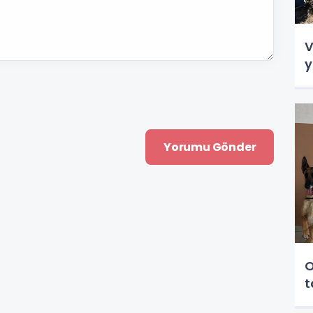
V
y
O
t