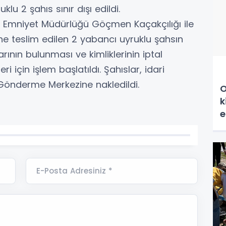
klu 2 şahıs sınır dışı edildi.
e Emniyet Müdürlüğü Göçmen Kaçakçılığı ile
e teslim edilen 2 yabancı uyruklu şahsın
arının bulunması ve kimliklerinin iptal
ri için işlem başlatıldı. Şahıslar, idari
 Gönderme Merkezine nakledildi.
O
k
e
E-Posta Adresiniz *