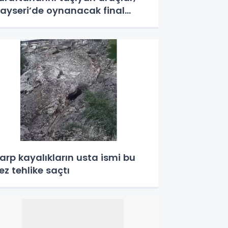
ayseri’de oynanacak final
ncesi Elazığ güzergahını
ullnamayacak
arp kayalıkların usta ismi bu
ez tehlike saçtı