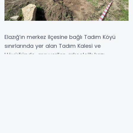
Elazığ’ın merkez ilçesine bağlı Tadım Köyü
sınırlarında yer alan Tadım Kalesi ve
Höyüğünde, ara verilen arkeolojik kazı
çalışmalarına yeniden başlandı.
Elazığ Kültür ve Turizm İl Müdürlüğü’ne bağlı
Elazığ Arkeoloji ve Etnografya Müzesi
başkanlığında, uzman arkeologlar ve teknik
ekip eşliğinde yürütülen kazılar, bölgenin tarihi
geçmişine ışık tutmaya devam ediyor. Bu
çerçevede Elazığ’da Tadım Kalesi ve