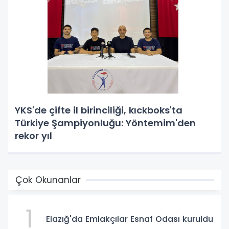
YKS'de çifte il birinciliği, kıckboks'ta
Türkiye Şampiyonluğu: Yöntemim'den
rekor yıl
Çok Okunanlar
1
Elazığ'da Emlakçılar Esnaf Odası kuruldu