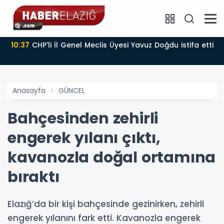
10:37
CHP'li İl Genel Meclis Üyesi Yavuz Doğdu istifa etti
Anasayfa
GÜNCEL
Bahçesinden zehirli
engerek yılanı çıktı,
kavanozla doğal ortamına
bıraktı
Elazığ’da bir kişi bahçesinde gezinirken, zehirli
engerek yılanını fark etti. Kavanozla engerek