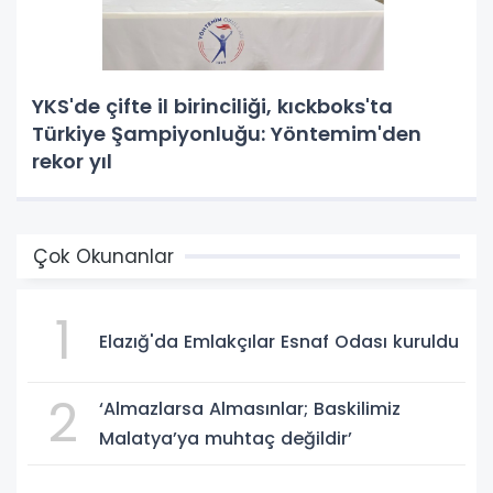
YKS'de çifte il birinciliği, kıckboks'ta
Türkiye Şampiyonluğu: Yöntemim'den
rekor yıl
Çok Okunanlar
1
Elazığ'da Emlakçılar Esnaf Odası kuruldu
2
‘Almazlarsa Almasınlar; Baskilimiz
Malatya’ya muhtaç değildir’